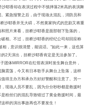
桥沙耶香却在表演过程中不慎摔落2米高的表演舞
团。紧急报警之后，由于现场太混乱，消防员和
幸挂桥沙耶香并无大碍，不然黄家驹式的悲剧又将重
频和照片来看，挂桥沙耶香是面部朝下坠落的，
会破相。不过，挂桥沙耶香的经纪公司却回应称
破相，意识很清楚，能说话。”如此一来，这也算
来的2天演出，挂桥沙耶香肯定是无法参加了。
子团体MIRROR在红馆表演时发生舞台意外，
成脑震荡，今又有日本歌手从舞台上坠落，这样
该值得主办方和承办方好好警醒和注意了。另一
时，现场人员不要乱，因为分分秒秒都是救援时
不是粉丝们的混乱导致错过了黄金救援时间，最
望这样的演出事故再也不要发生！