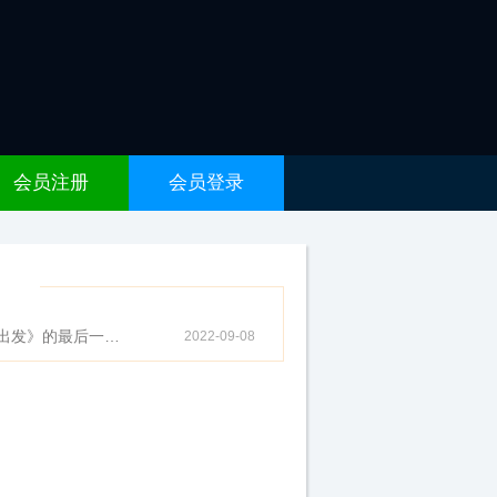
会员注册
会员登录
布
出发》的最后一集让人感动落泪
2022-09-08