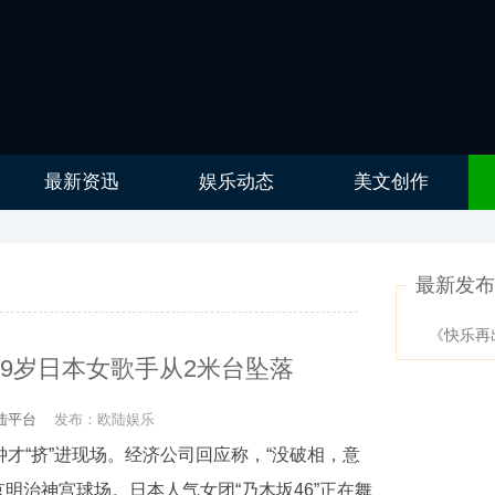
最新资迅
娱乐动态
美文创作
最新发
《快乐再
9岁日本女歌手从2米台坠落
陆平台
发布：欧陆娱乐
钟才“挤”进现场。经济公司回应称，“没破相，意
京明治神宫球场。日本人气女团“乃木坂46”正在舞