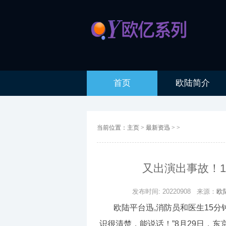
首页
欧陆简介
当前位置：
主页
>
最新资迅
> >
又出演出事故！1
发布时间: 20220908
来源：
欧
欧陆平台迅,消防员和医生15分
识很清楚，能说话！”8月29日，东