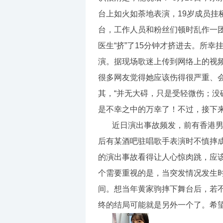
台上如火如荼地表演，19岁成员挂
台，工作人员和粉丝们顿时乱作一
医生“挤”了15分钟才挤进去。所
演。据现场歌迷上传到网络上的视
很多网友觉得她应该伤得很严重、
其，“并无大碍，只是受轻微伤；没
是不幸之中的万幸了！不过，接下
近日演出事故频发，前有香港男
后有某酒吧驻唱歌手表演时不慎摔
的演出事故看得让人心惊肉跳，应
个需要重视的是，当突发情况发生
间。想当年黄家驹摔下舞台后，若
终的结局可能就是另外一个了。希